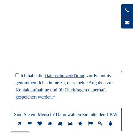
Ich habe die
Datenschutzerklärung
zur Kenntnis
genommen. Ich stimme zu, dass meine Angaben zur
Kontaktaufnahme und für Rückfragen dauerhaft
gespeichert werden.*
Sind Sie ein Mensch? Dann wählen Sie bitte
den LKW
.
Sind
1
2
3
4
5
6
7
8
9
10
Sie