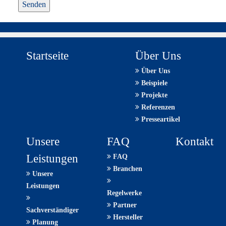
ein
Mensch?
Dann
wählen
Sie
Startseite
Über Uns
bitte
Über Uns
den
Beispiele
LKW.
Projekte
Referenzen
Presseartikel
Unsere
FAQ
Kontakt
Leistungen
FAQ
Branchen
Unsere
Leistungen
Regelwerke
Partner
Sachverständiger
Hersteller
Planung