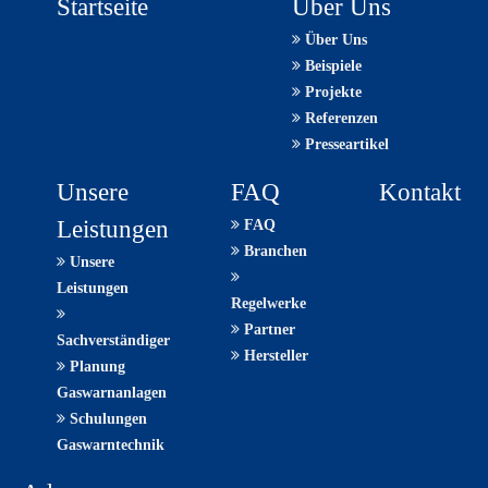
Sie
Startseite
Über Uns
bitte
Über Uns
den
Beispiele
Schlüssel.
Projekte
Referenzen
Presseartikel
Unsere
FAQ
Kontakt
Leistungen
FAQ
Branchen
Unsere
Leistungen
Regelwerke
Partner
Sachverständiger
Hersteller
Planung
Gaswarnanlagen
Schulungen
Gaswarntechnik