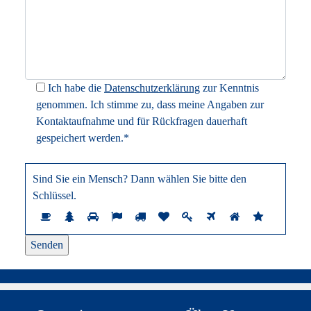
Ich habe die
Datenschutzerklärung
zur Kenntnis
genommen. Ich stimme zu, dass meine Angaben zur
Kontaktaufnahme und für Rückfragen dauerhaft
gespeichert werden.*
Sind Sie ein Mensch? Dann wählen Sie bitte
den
Schlüssel
.
Sind
1
2
3
4
5
6
7
8
9
10
Sie
ein
Mensch?
Dann
wählen