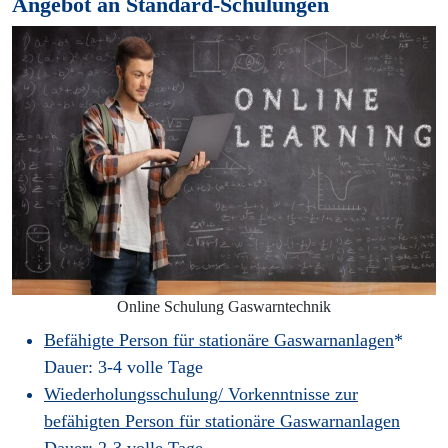
Angebot an Standard-Schulungen
Online Schulung Gaswarntechnik
Befähigte Person für stationäre Gaswarnanlagen
*
Dauer: 3-4 volle Tage
Wiederholungsschulung/ Vorkenntnisse zur
befähigten Person für stationäre Gaswarnanlagen
Dauer: 2-3 volle Tage