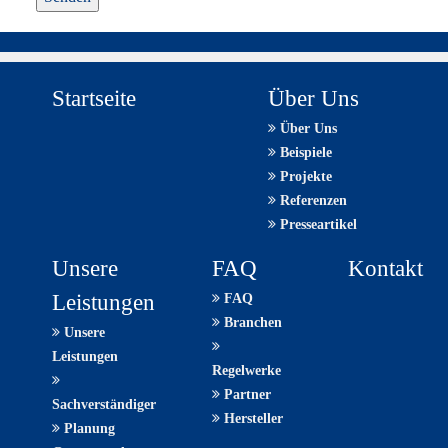
Mensch?
Dann
wählen
Sie
Startseite
Über Uns
bitte
Über Uns
das
Beispiele
Herz.
Projekte
Referenzen
Presseartikel
Unsere
FAQ
Kontakt
Leistungen
FAQ
Branchen
Unsere
Leistungen
Regelwerke
Partner
Sachverständiger
Hersteller
Planung