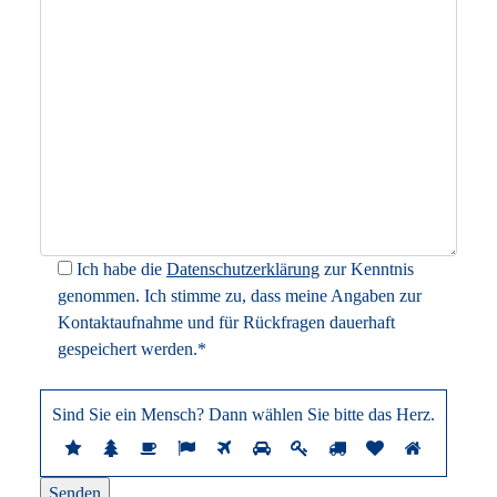
Ich habe die
Datenschutzerklärung
zur Kenntnis
genommen. Ich stimme zu, dass meine Angaben zur
Kontaktaufnahme und für Rückfragen dauerhaft
gespeichert werden.*
Sind Sie ein Mensch? Dann wählen Sie bitte
das Herz
.
Sind
1
2
3
4
5
6
7
8
9
10
Sie
ein