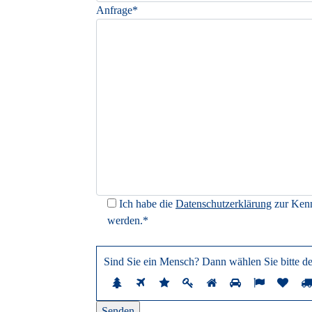
Anfrage*
Ich habe die
Datenschutzerklärung
zur Kenn
werden.*
Sind Sie ein Mensch? Dann wählen Sie bitte
de
Sind
1
2
3
4
5
6
7
8
Sie
ein