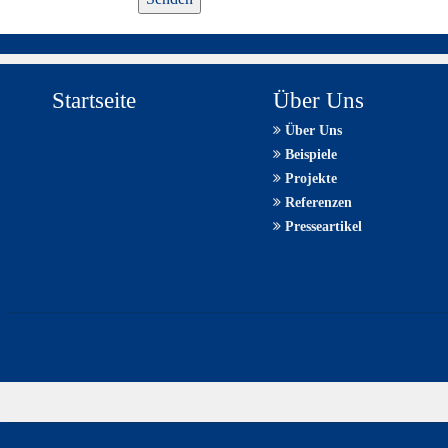
Mensch?
Dann
wählen
Sie
Startseite
Über Uns
bitte
Über Uns
den
Beispiele
Stern.
Projekte
Referenzen
Presseartikel