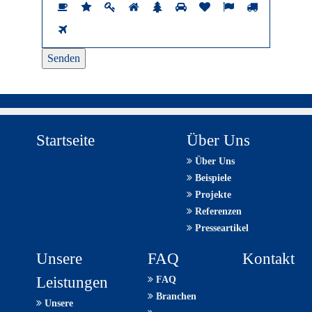
Sind
1
2
3
4
5
6
7
8
9
Sie
10
ein
Mensch?
Dann
wählen
Sie
bitte
das
Startseite
Über Uns
Flugzeug.
Über Uns
Beispiele
Projekte
Referenzen
Presseartikel
Unsere
FAQ
Kontakt
Leistungen
FAQ
Branchen
Unsere