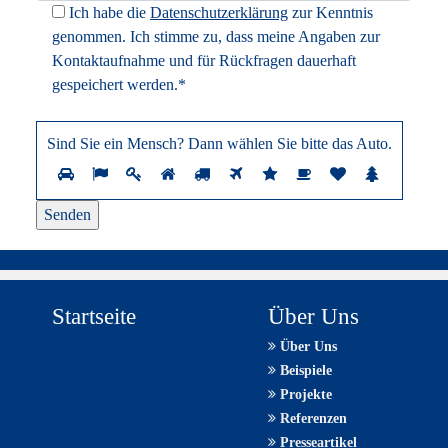
Ich habe die
Datenschutzerklärung
zur Kenntnis
genommen. Ich stimme zu, dass meine Angaben zur
Kontaktaufnahme und für Rückfragen dauerhaft
gespeichert werden.*
Sind Sie ein Mensch? Dann wählen Sie bitte
das Auto
.
Sind
1
2
3
4
5
6
7
8
9
10
Sie
ein
Mensch?
Dann
wählen
Sie
Startseite
Über Uns
bitte
Über Uns
das
Beispiele
Auto.
Projekte
Referenzen
Presseartikel