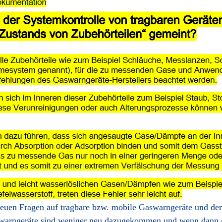
 neuen Fragen auf tragbare bzw. mobile Gaswarngeräte und de
warngeräte sind weniger neu dazugekommen und wenn dann ge