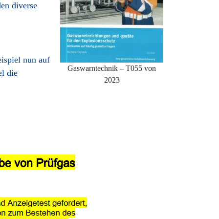
den diverse
ispiel nun auf
Gaswarntechnik – T055 von
l die
2023