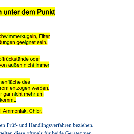
ren Prüf- und Handlingsverfahren beziehen.
lten diese oftmals für beide Gerätetypen.